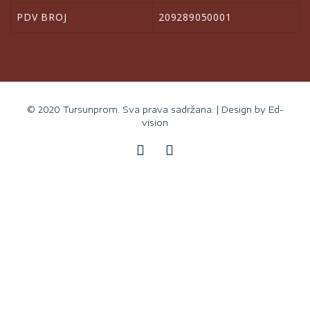
PDV BROJ
209289050001
© 2020 Tursunprom. Sva prava sadržana. | Design by
Ed-
vision